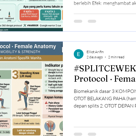
berlebih Efek: menghambat akt
jadi tidak stabil Yang bener
lewat 3 titik - Tumit - Ibu jari (big toe) - Jari kelingking (small
toe) Cue better: "Distribute wei
tripod formation" KATA 2 · "Ta
masuk" Yang terjadi: otot per
Elliot Arifin
2 days ago
2 min read
#SPLITCEWEK · Split
Protocol · Fem
Biomekanik dasar 3 KOMPO
OTOT BELAKANG PAHA (hamstr
depan splits 2. OTOT DEPAN PINGGUL (hip flexor) - length
untuk kaki belakang splits 3. KEKUATAN OTOT DEPAN
PINGGUL - stability yang jag
Missing salah satu = kompensasi = ris
Drill 1 · Panjang Otot Belakan