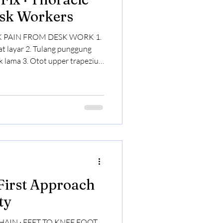
esk Workers
K PAIN FROM DESK WORK 1.
ang punggung
r trapezius
an kanan di belakang kepala ·
atas langit-langit · rasain
ty
IN · FEET TO KNEE FOOT