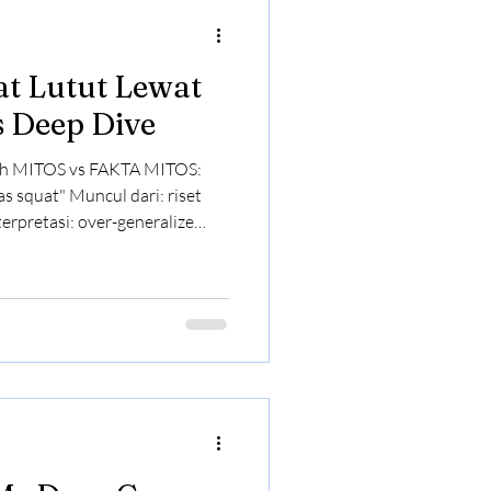
os Deep Dive
MITOS vs FAKTA MITOS:
ul dari: riset
f - Kalau dipaksa
ke belakang · tulang punggung