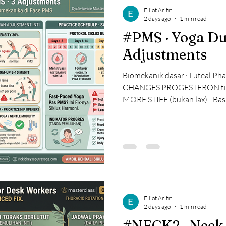
Elliot Arifin
2 days ago
1 min read
#PMS · Yoga During PMS · 3
Adjustments
Biomekanik dasar · Luteal
CHANGES PROGESTERON tinggi: - Ligamen dan otot
MORE STIFF (bukan lax) - Basal body temperature elevated -
Fatigue lebih tinggi PMS SYMPTOMS: - Water retention,
bloating - Breast tenderness - Mood shifts - Inflammation
slightly higher The 3 adjustments Adjustment 1 · Reduce
Intensity 30% Body kamu LESS
effect) Push flexibility yang s
cedera naik pas fase yang
Elliot Arifin
2 days ago
1 min read
#NECK2 · Neck Fix · Thoracic