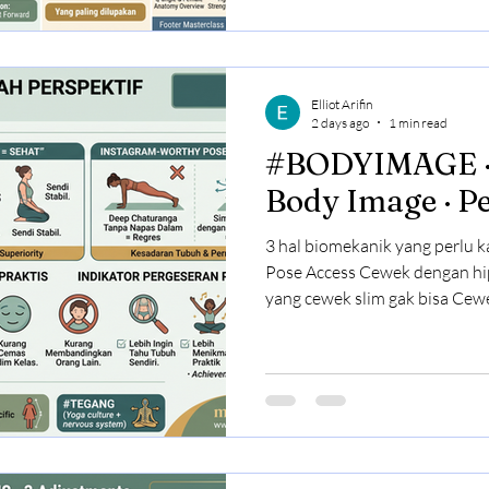
Raise) Tidur telentang · lantai
atas · tanpa nekuk lutut Jaga
Elliot Arifin
2 days ago
1 min read
#BODYIMAGE · Yoga Culture
Body Image · Pe
3 hal biomekanik yang perlu k
Pose Access Cewek dengan hip
yang cewek slim gak bisa Cew
forearm balance easier Bukan 
Compare progress kamu · bu
orang lain 2. "Fleksibel = Se
hypermobile justru risk ceder
· beban skill dan kekuatan Kal
lebih stable Trade-off · b