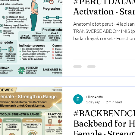
#PERUTDALAM · Deep C
Activation · St
Anatomi otot perut · 4 lapis
TRANSVERSE ABDOMINIS (paling dalam
badan kayak corset - Function: stabilize spine, deep core
support - YANG PALING PENTING BUAT TULANG
PUNGGUNG BAWAH 2. INTERNAL OBLIQUES - Rotation
dan lateral flexion 3. EXTERNAL OBLIQUES - Opposite
direction rotation 4. RECTUS ABDOMINIS (paling luar) - Six-
pack muscle - Function: flexion (bending forward) - Yang
biasa dilatih di sit
Elliot Arifin
1 day ago
2 min read
#BACKBENDCE
Backbend for 
Female · Streng