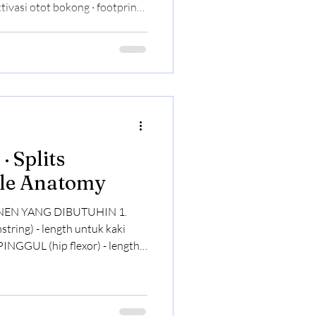
ivasi otot bokong · footprint
: FOOT TRIPOD · grounding
ght di 3 titik kaki · rasain
rik perut ke dalam pas nafas
napasan (diaphragm) kejepit E
s
ale Anatomy
NEN YANG DIBUTUHIN 1.
ing) - length untuk kaki
a tulang punggung bawah
k cedera The 3 drills
g Paha (Active Straight Leg