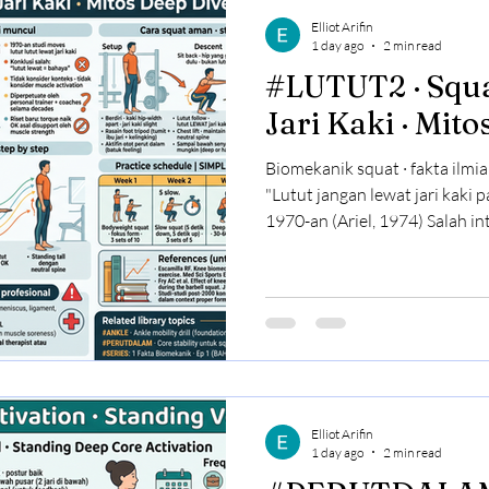
Elliot Arifin
1 day ago
2 min read
#LUTUT2 · Squat Lutut Lewat
Jari Kaki · Mit
Biomekanik squat · fakta ilmiah 
"Lutut jangan lewat jari kaki pas squat" Munc
1970-an (Ariel, 1974) Salah interpretasi: over-generalize
temuan single study FAKTA: - Lutut wajib lewat jari kaki
kalau squat sampai bawah - Ini gerakan natural sendi lutut +
pergelangan kaki - Studi terbaru (2003+): aman asalkan
tulang belakang stabil + otot bokong akti
lutut mundur · panggul jatuh 
bawah y
Elliot Arifin
1 day ago
2 min read