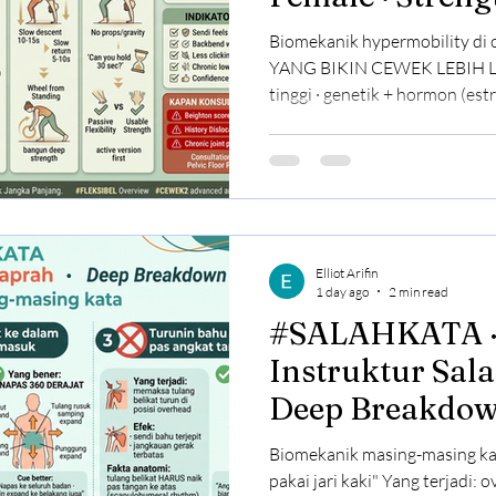
Biomekanik hypermobility 
YANG BIKIN CEWEK LEBIH LENTUR 1. LIGA
tinggi · genetik + hormon (estrogen, re
MOTION lebih luas · joint capsule le
MASS lebih sedikit rata-rata · 
Kombinasi = mudah masuk pose
Long-term risk: ligamen kendor
Kenapa "gampang" itu bahaya 
Tanpa Kontrol Kamu bisa mas
Elliot Arifin
1 day ago
2 min read
#SALAHKATA · 3 Kata
Instruktur Sal
Deep Breakdo
Biomekanik masing-masing ka
pakai jari kaki" Yang terjadi: o