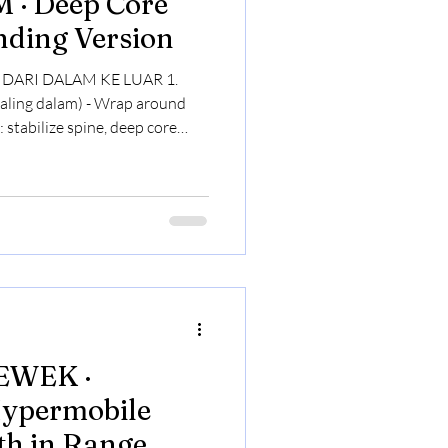
ore
anding Version
an DARI DALAM KE LUAR 1.
) - Wrap around
WEK ·
Hypermobile
th in Range