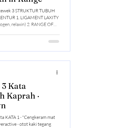
di cewek 3 STRUKTUR TUBUH
MENT LAXITY
laxin) 2. RANGE OF
bih loose 3. MUSCLE
less passive stabilization
 · tapi tanpa kontrol otot
 permanen, joint instability
Risk 1 · Kelenturan Pasif
uk po
ah Kaprah ·
wn
ta KATA 1 · "Cengkeram mat
veractive · otot kaki tegang