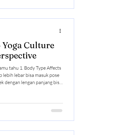
 flat Angkat satu kaki lurus ke
 panggul
rspective
amu tahu 1. Body Type Affects
 lebih lebar bisa masuk pose
ek dengan lengan panjang bisa
tentang skill · anatomy
kan compare pose kamu ke
hat" Salah Kaprah Cewek yang
a lebih tinggi Beban body kamu
au kamu less lentur = sendi