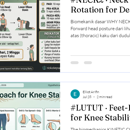
Rotation for D
Biomekanik dasar WHY NEC
Forward head posture dari lihat layar 2. Tul
atas (thoracic) kaku dari duduk lama 3. Otot uppe
overactive kompensasi 4. Result: neck stiffness, headaches,
tension ROOT CAUSE: thoracic mobility restriction · bukan
neck itself The drill · Kneeling Thoracic Rotation Kneeling ·
hands and knees position Tang
elbow terbuka Rotate elbow ke 
upper ba
Elliot Arifin
Jul 28
2 min read
#LUTUT · Feet-First Approach
for Knee Stabili
The biomechanics KINETIC CHA