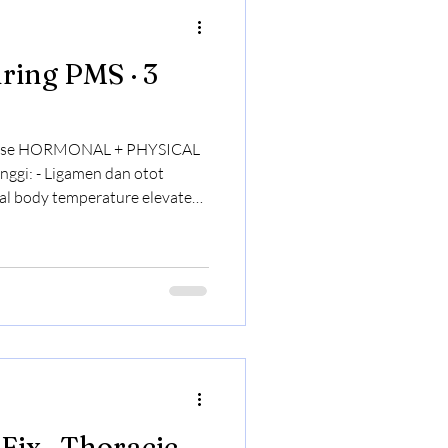
 Phase HORMONAL + PHYSICAL
 flexible di PMS (progesteron
ama tiap hari = ngasal Risk