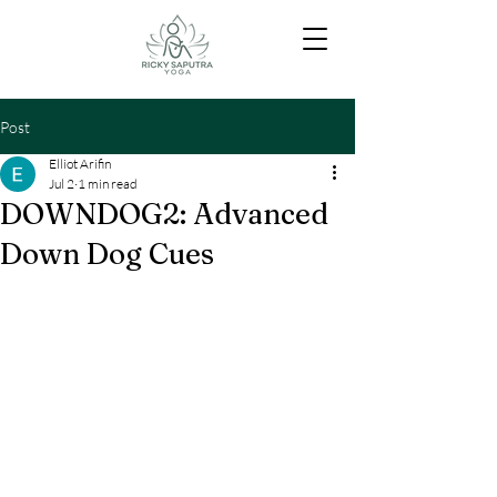
Post
Elliot Arifin
Jul 2
1 min read
DOWNDOG2: Advanced
Down Dog Cues