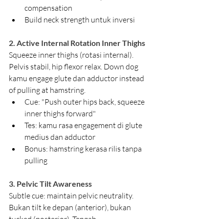
compensation
Build neck strength untuk inversi
2. Active Internal Rotation Inner Thighs
Squeeze inner thighs (rotasi internal). 
Pelvis stabil, hip flexor relax. Down dog 
kamu engage glute dan adductor instead 
of pulling at hamstring.
Cue: "Push outer hips back, squeeze 
inner thighs forward"
Tes: kamu rasa engagement di glute 
medius dan adductor
Bonus: hamstring kerasa rilis tanpa 
pulling
3. Pelvic Tilt Awareness
Subtle cue: maintain pelvic neutrality. 
Bukan tilt ke depan (anterior), bukan 
tucked (posterior). Tengah.