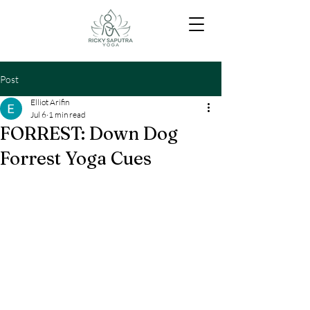
Post
Elliot Arifin
Jul 6
1 min read
FORREST: Down Dog
Forrest Yoga Cues