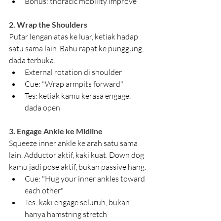
Bonus: thoracic mobility improve
2. Wrap the Shoulders
Putar lengan atas ke luar, ketiak hadap 
satu sama lain. Bahu rapat ke punggung, 
dada terbuka.
External rotation di shoulder
Cue: "Wrap armpits forward"
Tes: ketiak kamu kerasa engage, 
dada open
3. Engage Ankle ke Midline
Squeeze inner ankle ke arah satu sama 
lain. Adductor aktif, kaki kuat. Down dog 
kamu jadi pose aktif, bukan passive hang.
Cue: "Hug your inner ankles toward 
each other"
Tes: kaki engage seluruh, bukan 
hanya hamstring stretch