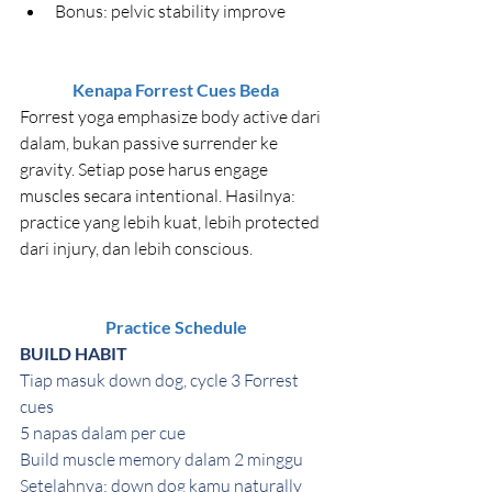
Bonus: pelvic stability improve
Kenapa Forrest Cues Beda
Forrest yoga emphasize body active dari 
dalam, bukan passive surrender ke 
gravity. Setiap pose harus engage 
muscles secara intentional. Hasilnya: 
practice yang lebih kuat, lebih protected 
dari injury, dan lebih conscious.
Practice Schedule
BUILD HABIT
Tiap masuk down dog, cycle 3 Forrest 
cues 
5 napas dalam per cue 
Build muscle memory dalam 2 minggu 
Setelahnya: down dog kamu naturally 