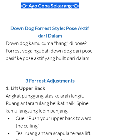
👉 Ayo 
Coba Sekarang
 👈
Down Dog Forrest Style: Pose Aktif 
dari Dalam
Down dog kamu cuma "hang" di pose? 
Forrest yoga ngubah down dog dari pose 
pasif ke pose aktif yang built dari dalam.
3 Forrest Adjustments
1. Lift Upper Back
Angkat punggung atas ke arah langit. 
Ruang antara tulang belikat naik. Spine 
kamu langsung lebih panjang.
Cue: "Push your upper back toward 
the ceiling"
Tes: ruang antara scapula terasa lift